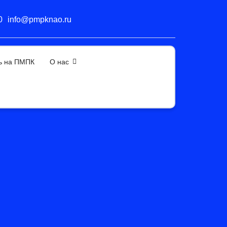
0
info@pmpknao.ru
ь на ПМПК
О нас