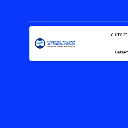
current
Вакант