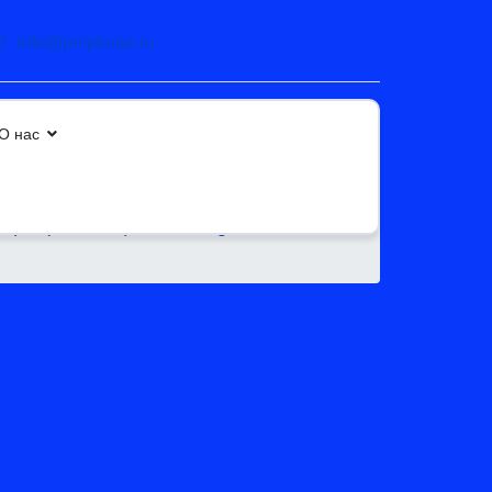
0
info@pmpknao.ru
О нас
ации (ППк ОО)
Uncategorised