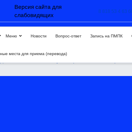
Версия сайта для
8 818 53 4 63 6
слабовидящих
>
Меню
Новости
Вопрос-ответ
Запись на ПМПК
ные места для приема (перевода)
дагогического консилиума образовательной организ