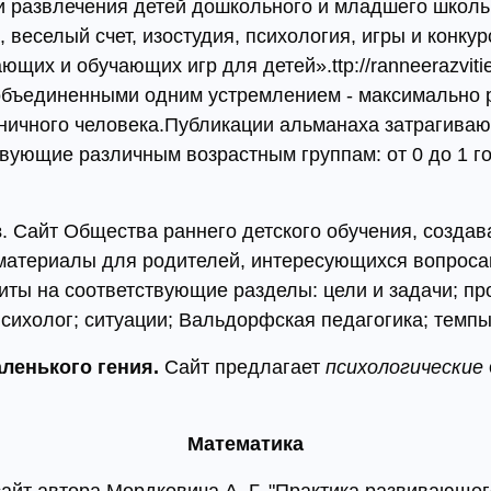
и развлечения детей дошкольного и младшего школь
 веселый счет, изостудия, психология, игры и конку
щих и обучающих игр для детей».ttp://ranneerazviti
объединенными одним устремлением - максимально р
моничного человека.Публикации альманаха затрагива
ующие различным возрастным группам: от 0 до 1 года,
в
. Сайт Общества раннего детского обучения, созда
атериалы для родителей, интересующихся вопросам
иты на соответствующие разделы: цели и задачи; пр
психолог; ситуации; Вальдорфская педагогика; темпы
ленького гения.
Сайт предлагает
психологические
.
Математика