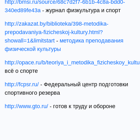
http://bmsi.ru/source/68c7d2f7-6b1b-4c8a-bdd0-
340ed89fe43a
- журнал физкультура и спорт
http://zakazat.by/biblioteka/398-metodika-
prepodavaniya-fizicheskoj-kultury.html?
showall=1&limitstart
-
методика преподавания
физической культуры
http://opace.ru/b/teoriya_i_metodika_fizicheskoy_kultu
всё о спорте
http://fcpsr.ru/
- Федеральный центр подготовки
спортивного резерва
http://www.gto.ru/
- готов к труду и обороне