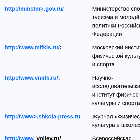
http://minstm>.gov.ru/
Министерство спо
туризма и молод
политики Российс
Федерации
http://www.mifkis.ru/
:
Московский инсти
физической культ
и спорта
http://www.vniifk.ru/
:
Научно-
исследовательск
институт физичес
культуры и спорта
http://www>.
shkola-
press.
ru
Журнал «Физичес
культура в школе
http://www.
Volley.ru/
Всероссийская