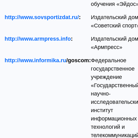
обучения «Эйдос
http://www.sovsportizdat.ru/
:
Издательский до
«Советский спорт
http://www.armpress.info
:
Издательский до
«Армпресс»
http://www.informika.ru
/
goscom:
Федеральное
государственное
учреждение
«Государственны
научно-
исследовательск
институт
информационных
технологий и
телекоммуникаци