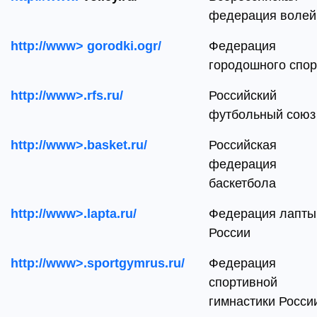
федерация волей
http://www>
gorodki.
ogr/
Федерация
городошного спор
http://www>.rfs.ru/
Российский
футбольный союз
http://www>.basket.ru/
Российская
федерация
баскетбола
http://www>.lapta.ru/
Федерация лапты
России
http://www>.sportgymrus.ru/
Федерация
спортивной
гимнастики Росси