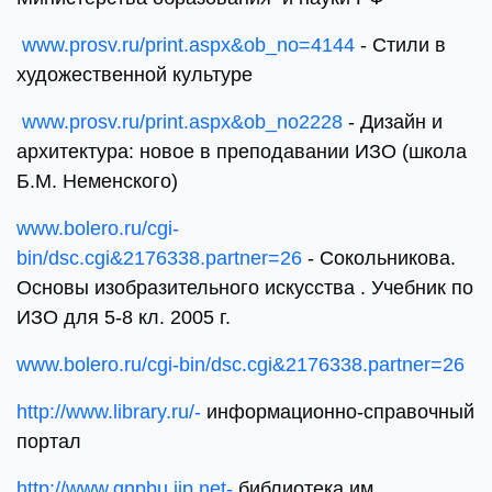
www.prosv.ru/print.aspx&ob_no=4144
- Стили в
художественной культуре
www.prosv.ru/print.aspx&ob_no2228
- Дизайн и
архитектура: новое в преподавании ИЗО (школа
Б.М. Неменского)
www.bolero.ru/cgi-
bin/dsc.cgi&2176338.partner=26
- Сокольникова.
Основы изобразительного искусства . Учебник по
ИЗО для 5-8 кл. 2005 г.
www.bolero.ru/cgi-bin/dsc.cgi&2176338.partner=26
http://www.library.ru/-
информационно-справочный
портал
http://www.gnpbu.iip.net-
библиотека им.